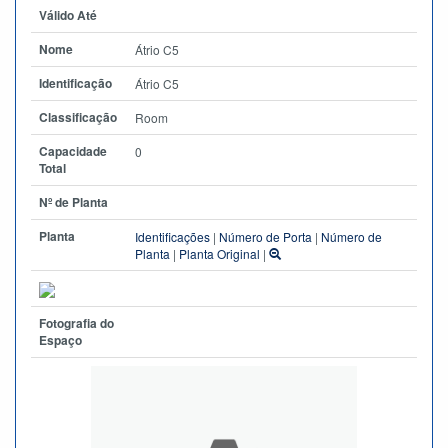
Válido Até
Nome
Átrio C5
Identificação
Átrio C5
Classificação
Room
Capacidade
0
Total
Nº de Planta
Planta
Identificações
|
Número de Porta
|
Número de
Planta
|
Planta Original
|
Fotografia do
Espaço