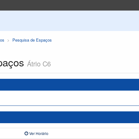
os
Pesquisa de Espaços
paços
Átrio C6
Ver Horário