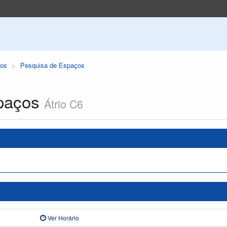
os
Pesquisa de Espaços
paços
Átrio C6
Ver Horário