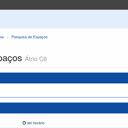
os
Pesquisa de Espaços
paços
Átrio C6
Ver Horário