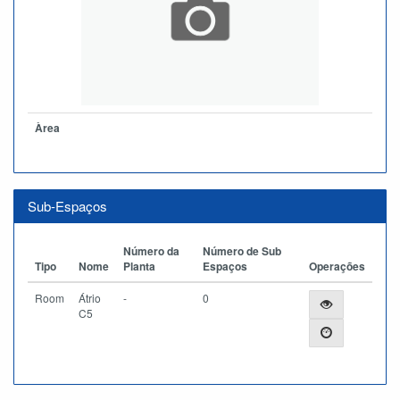
Àrea
Sub-Espaços
Número da
Número de Sub
Tipo
Nome
Planta
Espaços
Operações
Room
Átrio
-
0
C5