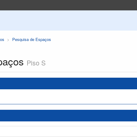
os
Pesquisa de Espaços
paços
Piso S