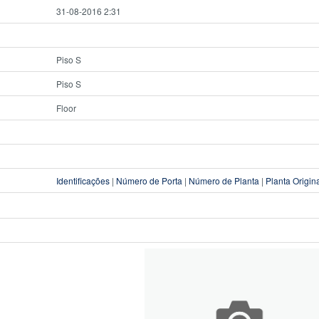
31-08-2016 2:31
Piso S
Piso S
Floor
Identificações
|
Número de Porta
|
Número de Planta
|
Planta Origin