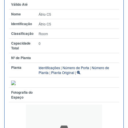
Válido Até
Nome
Átrio C5
Identificação
Átrio C5
Classificação
Room
Capacidade
0
Total
Nº de Planta
Planta
Identificações
|
Número de Porta
|
Número de
Planta
|
Planta Original
|
Fotografia do
Espaço