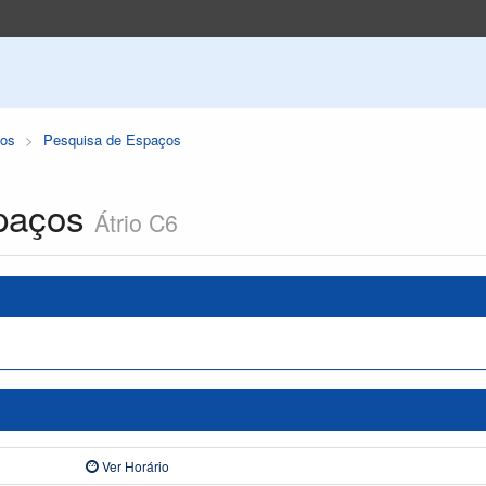
os
Pesquisa de Espaços
paços
Átrio C6
Ver Horário