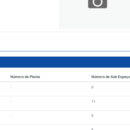
Número da Planta
Número de Sub Espaç
-
0
-
11
-
5
-
5