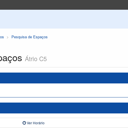
os
Pesquisa de Espaços
paços
Átrio C5
Ver Horário