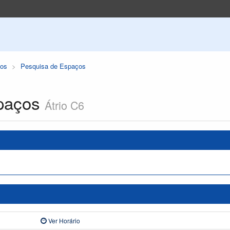
os
Pesquisa de Espaços
paços
Átrio C6
Ver Horário