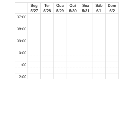
Seg
Ter
Qua
Qui
Sex
Sáb
Dom
5/27
5/28
5/29
5/30
5/31
6/1
6/2
07:00
08:00
09:00
10:00
11:00
12:00
13:00
14:00
15:00
15:00 - 18:00
15:00 - 16:30
T
TP
8.2.17
8.2.11
16:00