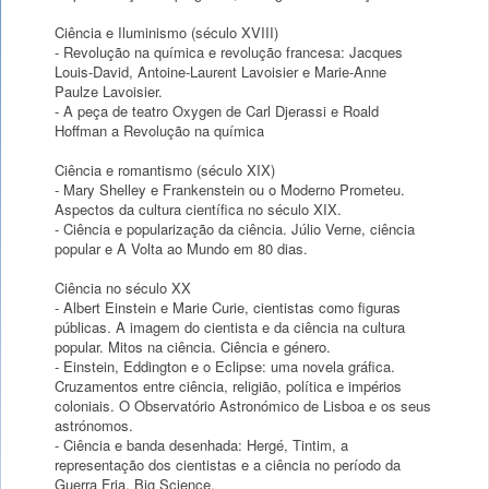
Ciência e Iluminismo (século XVIII)
- Revolução na química e revolução francesa: Jacques
Louis-David, Antoine-Laurent Lavoisier e Marie-Anne
Paulze Lavoisier.
- A peça de teatro Oxygen de Carl Djerassi e Roald
Hoffman a Revolução na química
Ciência e romantismo (século XIX)
- Mary Shelley e Frankenstein ou o Moderno Prometeu.
Aspectos da cultura científica no século XIX.
- Ciência e popularização da ciência. Júlio Verne, ciência
popular e A Volta ao Mundo em 80 dias.
Ciência no século XX
- Albert Einstein e Marie Curie, cientistas como figuras
públicas. A imagem do cientista e da ciência na cultura
popular. Mitos na ciência. Ciência e género.
- Einstein, Eddington e o Eclipse: uma novela gráfica.
Cruzamentos entre ciência, religião, política e impérios
coloniais. O Observatório Astronómico de Lisboa e os seus
astrónomos.
- Ciência e banda desenhada: Hergé, Tintim, a
representação dos cientistas e a ciência no período da
Guerra Fria. Big Science.