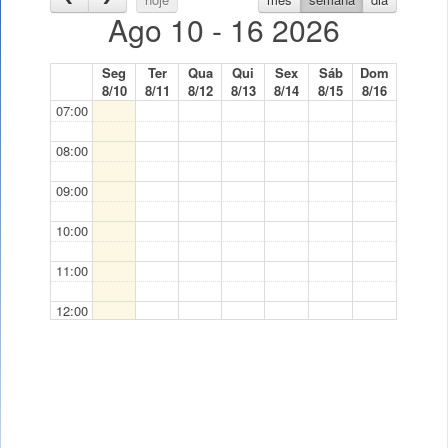
Ago 10 - 16 2026
Seg
Ter
Qua
Qui
Sex
Sáb
Dom
8/10
8/11
8/12
8/13
8/14
8/15
8/16
07:00
08:00
09:00
10:00
11:00
12:00
13:00
14:00
15:00