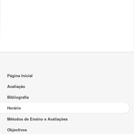
17:00
18:00
18:00 - 20:00
T
6.4.31
19:00
19:00 - 20:30
PL
6.2.52
20:00
21:00
22:00
Página Inicial
23:00
Avaliação
Bibliografia
Horário
Métodos de Ensino e Avaliações
Objectivos