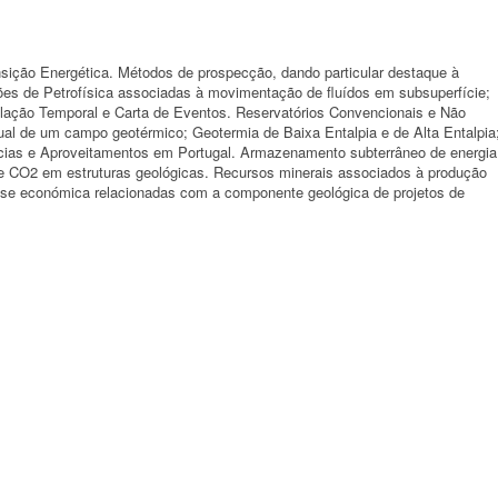
nsição Energética. Métodos de prospecção, dando particular destaque à
ões de Petrofísica associadas à movimentação de fluídos em subsuperfície;
ulação Temporal e Carta de Eventos. Reservatórios Convencionais e Não
al de um campo geotérmico; Geotermia de Baixa Entalpia e de Alta Entalpia
cias e Aproveitamentos em Portugal. Armazenamento subterrâneo de energia
de CO2 em estruturas geológicas. Recursos minerais associados à produção
ise económica relacionadas com a componente geológica de projetos de