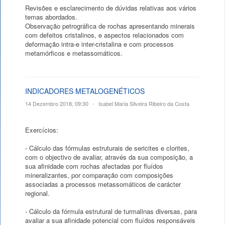
Revisões e esclarecimento de dúvidas relativas aos vários
temas abordados.
Observação petrográfica de rochas apresentando minerais
com defeitos cristalinos, e aspectos relacionados com
deformação intra-e inter-cristalina e com processos
metamórficos e metassomáticos.
INDICADORES METALOGENÉTICOS
14 Dezembro 2018, 09:30
•
Isabel Maria Silveira Ribeiro da Costa
Exercícios:
- Cálculo das fórmulas estruturais de sericites e clorites,
com o objectivo de avaliar, através da sua composição, a
sua afinidade com rochas afectadas por fluídos
mineralizantes, por comparação com composições
associadas a processos metassomáticos de carácter
regional.
- Cálculo da fórmula estrutural de turmalinas diversas, para
avaliar a sua afinidade potencial com fluídos responsáveis