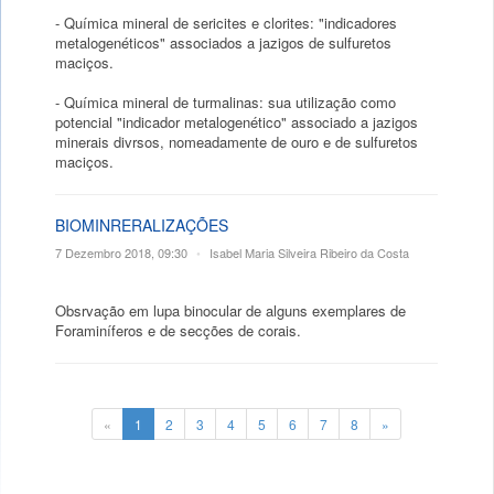
- Química mineral de sericites e clorites: "indicadores
metalogenéticos" associados a jazigos de sulfuretos
maciços.
- Química mineral de turmalinas: sua utilização como
potencial "indicador metalogenético" associado a jazigos
minerais divrsos, nomeadamente de ouro e de sulfuretos
maciços.
BIOMINRERALIZAÇÕES
7 Dezembro 2018, 09:30
•
Isabel Maria Silveira Ribeiro da Costa
Obsrvação em lupa binocular de alguns exemplares de
Foraminíferos e de secções de corais.
«
1
2
3
4
5
6
7
8
»