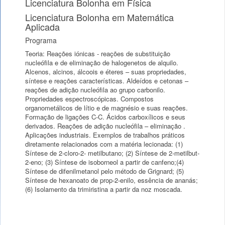
Licenciatura Bolonha em Física
Licenciatura Bolonha em Matemática
Aplicada
Programa
Teoria: Reações iónicas - reações de substituição
nucleófila e de eliminação de halogenetos de alquilo.
Alcenos, alcinos, álcoois e éteres – suas propriedades,
síntese e reações características. Aldeídos e cetonas –
reações de adição nucleófila ao grupo carbonilo.
Propriedades espectroscópicas. Compostos
organometálicos de lítio e de magnésio e suas reações.
Formação de ligações C-C. Ácidos carboxílicos e seus
derivados. Reações de adição nucleófila – eliminação .
Aplicações industriais. Exemplos de trabalhos práticos
diretamente relacionados com a matéria lecionada: (1)
Síntese de 2-cloro-2- metilbutano; (2) Síntese de 2-metilbut-
2-eno; (3) Síntese de isoborneol a partir de canfeno;(4)
Síntese de difenilmetanol pelo método de Grignard; (5)
Síntese de hexanoato de prop-2-enilo, essência de ananás;
(6) Isolamento da trimiristina a partir da noz moscada.