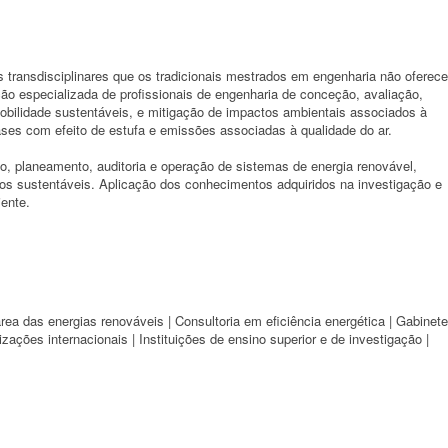
s transdisciplinares que os tradicionais mestrados em engenharia não oferec
ação especializada de profissionais de engenharia de conceção, avaliação,
mobilidade sustentáveis, e mitigação de impactos ambientais associados à
ses com efeito de estufa e emissões associadas à qualidade do ar.
, planeamento, auditoria e operação de sistemas de energia renovável,
ícios sustentáveis. Aplicação dos conhecimentos adquiridos na investigação e
ente.
ea das energias renováveis | Consultoria em eficiência energética | Gabinet
ações internacionais | Instituições de ensino superior e de investigação |