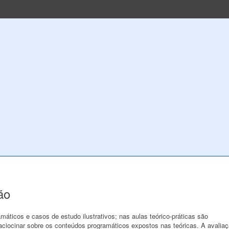
ão
áticos e casos de estudo ilustrativos; nas aulas teórico-práticas são
raciocinar sobre os conteúdos programáticos expostos nas teóricas. A avalia