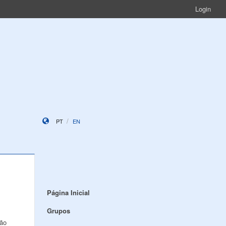
Login
PT
EN
Página Inicial
Grupos
ção