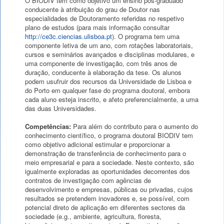
O BIODIV tem como objetivo um ensino pós-graduado
conducente à atribuição do grau de Doutor nas
especialidades de Doutoramento referidas no respetivo
plano de estudos (para mais informação consultar
http://ce3c.ciencias.ulisboa.pt
). O programa tem uma
componente letiva de um ano, com rotações laboratoriais,
cursos e seminários avançados e disciplinas modulares, e
uma componente de investigação, com três anos de
duração, conducente à elaboração da tese. Os alunos
podem usufruir dos recursos da Universidade de Lisboa e
do Porto em qualquer fase do programa doutoral, embora
cada aluno esteja inscrito, e afeto preferencialmente, a uma
das duas Universidades.
Competências:
Para além do contributo para o aumento do
conhecimento científico, o programa doutoral BIODIV tem
como objetivo adicional estimular e proporcionar a
demonstração de transferência de conhecimento para o
meio empresarial e para a sociedade. Neste contexto, são
igualmente exploradas as oportunidades decorrentes dos
contratos de investigação com agências de
desenvolvimento e empresas, públicas ou privadas, cujos
resultados se pretendem inovadores e, se possível, com
potencial direto de aplicação em diferentes sectores da
sociedade (e.g., ambiente, agricultura, floresta,