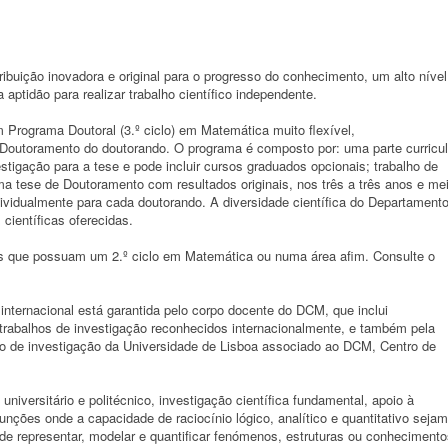
buição inovadora e original para o progresso do conhecimento, um alto nível
aptidão para realizar trabalho científico independente.
Programa Doutoral (3.º ciclo) em Matemática muito flexível,
Doutoramento do doutorando. O programa é composto por: uma parte curricul
stigação para a tese e pode incluir cursos graduados opcionais; trabalho de
a tese de Doutoramento com resultados originais, nos três a três anos e me
dividualmente para cada doutorando. A diversidade científica do Departament
 científicas oferecidas.
es que possuam um 2.º ciclo em Matemática ou numa área afim. Consulte o
internacional está garantida pelo corpo docente do DCM, que inclui
trabalhos de investigação reconhecidos internacionalmente, e também pela
tro de investigação da Universidade de Lisboa associado ao DCM, Centro de
niversitário e politécnico, investigação científica fundamental, apoio à
; funções onde a capacidade de raciocínio lógico, analítico e quantitativo sejam
e representar, modelar e quantificar fenómenos, estruturas ou conhecimento