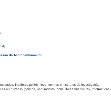
s.
nal)
omissão de Acompanhamento
rsidades, institutos politécnicos, centros e institutos de investigação,
icas ou privadas (bancos, seguradoras, consultoras financeiras, informáticas 