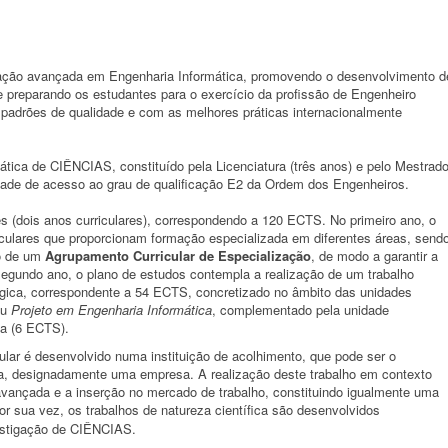
ação avançada em Engenharia Informática, promovendo o desenvolvimento d
e preparando os estudantes para o exercício da profissão de Engenheiro
padrões de qualidade e com as melhores práticas internacionalmente
tica de CIÊNCIAS, constituído pela Licenciatura (três anos) e pelo Mestrad
idade de acesso ao grau de qualificação E2 da Ordem dos Engenheiros.
s (dois anos curriculares), correspondendo a 120 ECTS. No primeiro ano, o
iculares que proporcionam formação especializada em diferentes áreas, send
ão de um
Agrupamento Curricular de Especialização
, de modo a garantir a
egundo ano, o plano de estudos contempla a realização de um trabalho
lógica, correspondente a 54 ECTS, concretizado no âmbito das unidades
ou
Projeto em Engenharia Informática
, complementado pela unidade
ca (6 ECTS).
ular é desenvolvido numa instituição de acolhimento, que pode ser o
a, designadamente uma empresa. A realização deste trabalho em contexto
avançada e a inserção no mercado de trabalho, constituindo igualmente uma
Por sua vez, os trabalhos de natureza científica são desenvolvidos
vestigação de CIÊNCIAS.